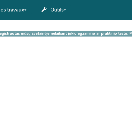
os travaux
Outils
egistruotas mūsų svetainėje nelaikant jokio egzamino ar praktinio testo.