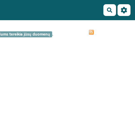
Recherch
.
 Mums tereikia jūsų duomenų