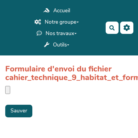
Aller au contenu principal
Accueil
Notre groupe
Recherch
Nos travaux
Outils
Formulaire d'envoi du fichier
cahier_technique_9_habitat_et_for